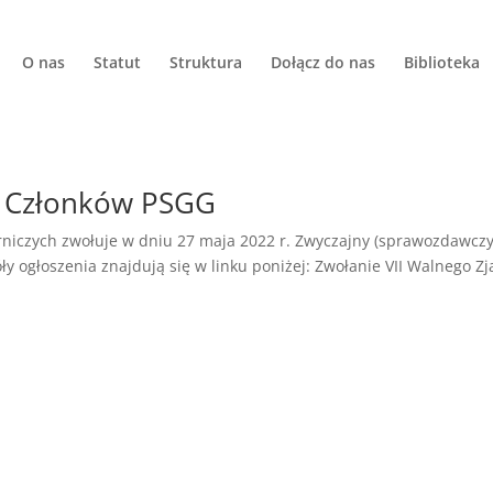
O nas
Statut
Struktura
Dołącz do nas
Biblioteka
zd Członków PSGG
niczych zwołuje w dniu 27 maja 2022 r. Zwyczajny (sprawozdawczy)
y ogłoszenia znajdują się w linku poniżej: Zwołanie VII Walnego Z