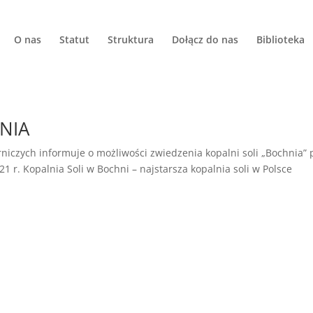
O nas
Statut
Struktura
Dołącz do nas
Biblioteka
HNIA
niczych informuje o możliwości zwiedzenia kopalni soli „Bochnia”
 r. Kopalnia Soli w Bochni – najstarsza kopalnia soli w Polsce