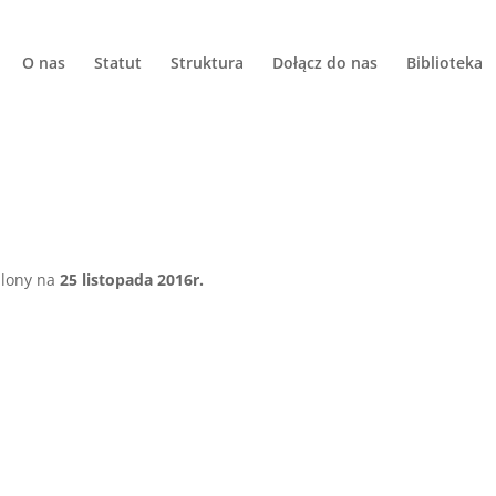
O nas
Statut
Struktura
Dołącz do nas
Biblioteka
S
alony na
25 listopada 2016r.