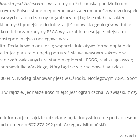
fowisko pod Zieleńcem
” i wstąpimy do Schroniska pod Muflonem.
onym w Polsce stanem epidemii oraz zaleceniami Głównego Inspek
sowych, rajd od strony organizacyjnej będzie miał charakter
rski pomysł i podejście do integracji środowiska geologów w dobie
y komitet organizacyjny PSGG wyszukał interesujące miejsca do
 dostępne miejsca noclegowe wraz
itp. Dodatkowo planuje się wsparcie inicjatywy formą dopłaty do
ealizując plan rajdu będą poruszać się we własnym zakresie w
aniczeń związanych ze stanem epidemii. PSGG, realizując asystę
rzewodnika górskiego, który będzie się znajdował na szlaku.
 200 PLN. Nocleg planowany jest w Ośrodku Noclegowym AGAL Spor
w rajdzie, jednakże ilość miejsc jest ograniczona, w związku z c
e informacje o rajdzie udzielane będą indywidualnie pod adresem
pod numerem 607 878 292 (kol. Grzegorz Miodoński).
Zarząd 