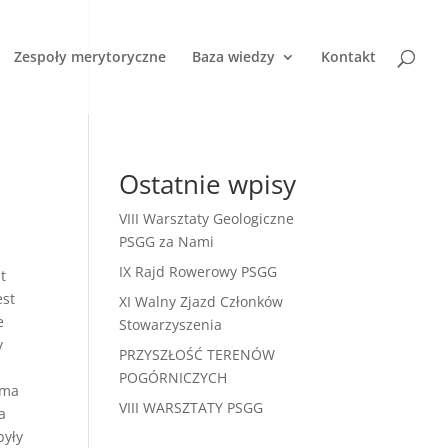
Zespoły merytoryczne
Baza wiedzy
Kontakt
Ostatnie wpisy
VIII Warsztaty Geologiczne
PSGG za Nami
IX Rajd Rowerowy PSGG
t
est
XI Walny Zjazd Członków
e
Stowarzyszenia
y
PRZYSZŁOŚĆ TERENÓW
POGÓRNICZYCH
ama
VIII WARSZTATY PSGG
a
były