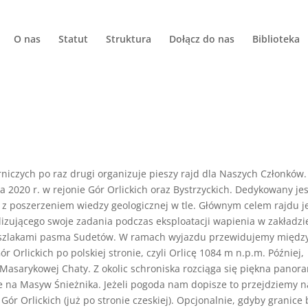
O nas
Statut
Struktura
Dołącz do nas
Biblioteka
niczych po raz drugi organizuje pieszy rajd dla Naszych Członków.
ia 2020 r. w rejonie Gór Orlickich oraz Bystrzyckich. Dedykowany jes
z poszerzeniem wiedzy geologicznej w tle. Głównym celem rajdu j
lizującego swoje zadania podczas eksploatacji wapienia w zakładzi
 szlakami pasma Sudetów. W ramach wyjazdu przewidujemy międz
 Orlickich po polskiej stronie, czyli Orlicę 1084 m n.p.m. Później,
Masarykowej Chaty. Z okolic schroniska rozciąga się piękna panor
akże na Masyw Śnieżnika. Jeżeli pogoda nam dopisze to przejdziemy n
ór Orlickich (już po stronie czeskiej). Opcjonalnie, gdyby granice 