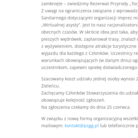
zamknięte – zwiedzimy Rezerwat Przyrody „
Tor
Z uwagi na ograniczenia związane z wprowadz
Sanitarnego dotyczącymi organizacji imprez ma
„Wirtualnej asysty”. Jest to nasz racjonalizato
obecnych czasów. W skrócie idea jest taka, ab
pieszych wędrówek, zaplanował trasy, znalazł
z wyżywieniem, dostępne atrakcje turystyczne 
wyjazdu dla każdego z Członków. Uczestnicy r
warunkach obowiązujących (w danym dniu) ogr
uczestnikom, zapewni opiekę doświadczonego p
Szacowany koszt udziału jednej osoby wynosi
Zieleńcu.
Zachęcamy Członków Stowarzyszenia do udziału 
obowiązuje kolejność zgłoszeń.
Na zgłoszenia czekamy do dnia 25 czerwca.
W związku z nową formą organizacyjną wszelki
mailowym:
kontakt@psgg.pl
lub telefonicznie 