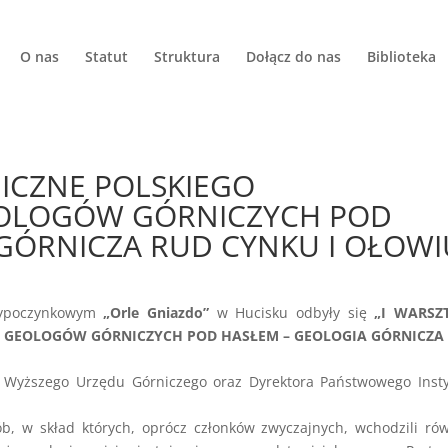
O nas
Statut
Struktura
Dołącz do nas
Biblioteka
ICZNE POLSKIEGO
EOLOGÓW GÓRNICZYCH POD
GÓRNICZA RUD CYNKU I OŁOWI
wypoczynkowym
„Orle Gniazdo”
w Hucisku odbyły się
„I WARSZ
 GEOLOGÓW GÓRNICZYCH POD HASŁEM – GEOLOGIA GÓRNICZA
a Wyższego Urzędu Górniczego oraz Dyrektora Państwowego Inst
sób, w skład których, oprócz członków zwyczajnych, wchodzili ró