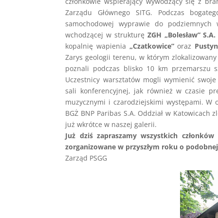
członkowie wspierający wywodzący się z bran
Zarządu Głównego SITG. Podczas bogateg
samochodowej wyprawie do podziemnych w
wchodzącej w strukturę
ZGH „Bolesław” S.A.
kopalnię wapienia
„Czatkowice”
oraz
Pustyn
Zarys geologii terenu, w którym zlokalizowany
poznali podczas blisko 10 km przemarszu s
Uczestnicy warsztatów mogli wymienić swoj
sali konferencyjnej, jak również w czasie pr
muzycznymi i czarodziejskimi występami. W o
BGŻ BNP Paribas S.A. Oddział w Katowicach zlo
już wkrótce w naszej galerii.
Już dziś zapraszamy wszystkich członków 
zorganizowane w przyszłym roku o podobnej
Zarząd PSGG