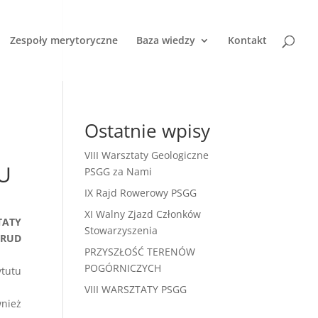
Zespoły merytoryczne
Baza wiedzy
Kontakt
Ostatnie wpisy
VIII Warsztaty Geologiczne
U
PSGG za Nami
IX Rajd Rowerowy PSGG
XI Walny Zjazd Członków
TATY
Stowarzyszenia
 RUD
PRZYSZŁOŚĆ TERENÓW
POGÓRNICZYCH
ytutu
VIII WARSZTATY PSGG
wnież