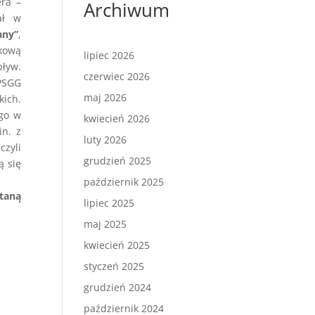
era –
Archiwum
ał w
any”
,
kową
lipiec 2026
pływ.
czerwiec 2026
 PSGG
maj 2026
ich.
ego w
kwiecień 2026
in. z
luty 2026
czyli
grudzień 2025
ą się
październik 2025
taną
lipiec 2025
maj 2025
kwiecień 2025
styczeń 2025
grudzień 2024
październik 2024