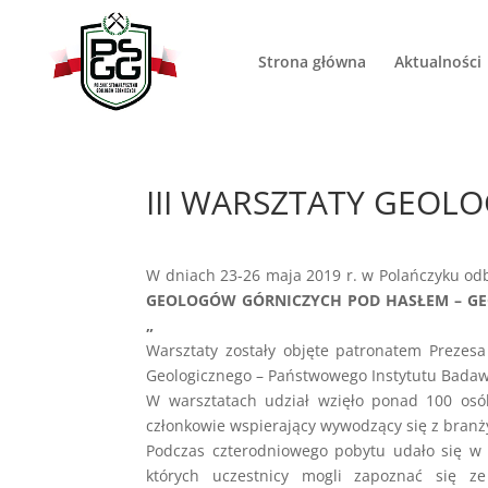
Strona główna
Aktualności
III WARSZTATY GEOL
W dniach 23-26 maja 2019 r. w Polańczyku odb
GEOLOGÓW GÓRNICZYCH POD HASŁEM – G
„
Warsztaty zostały objęte patronatem Prezes
Geologicznego – Państwowego Instytutu Bada
W warsztatach udział wzięło ponad 100 osób
członkowie wspierający wywodzący się z branży
Podczas czterodniowego pobytu udało się w 
których uczestnicy mogli zapoznać się ze