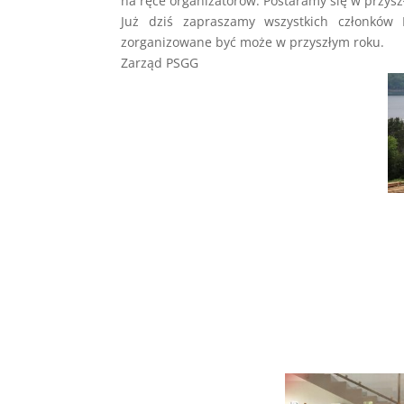
na ręce organizatorów. Postaramy się w przysz
Już dziś zapraszamy wszystkich członków 
zorganizowane być może w przyszłym roku.
Zarząd PSGG