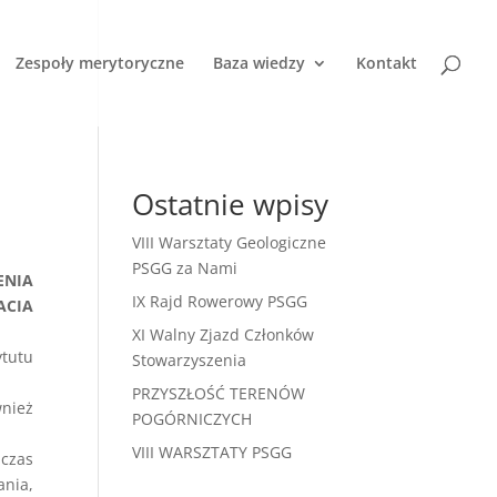
Zespoły merytoryczne
Baza wiedzy
Kontakt
Ostatnie wpisy
VIII Warsztaty Geologiczne
PSGG za Nami
ENIA
IX Rajd Rowerowy PSGG
ACIA
XI Walny Zjazd Członków
ytutu
Stowarzyszenia
PRZYSZŁOŚĆ TERENÓW
wnież
POGÓRNICZYCH
VIII WARSZTATY PSGG
dczas
nia,