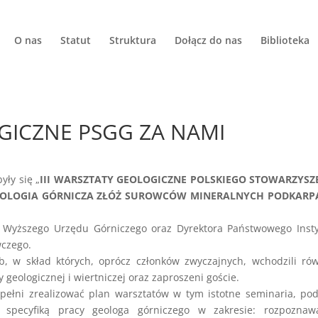
O nas
Statut
Struktura
Dołącz do nas
Biblioteka
OGICZNE PSGG ZA NAMI
yły się „
III WARSZTATY GEOLOGICZNE POLSKIEGO STOWARZYSZ
EOLOGIA GÓRNICZA ZŁÓŻ SUROWCÓW MINERALNYCH PODKARP
a Wyższego Urzędu Górniczego oraz Dyrektora Państwowego Inst
wczego.
, w skład których, oprócz członków zwyczajnych, wchodzili ró
 geologicznej i wiertniczej oraz zaproszeni goście.
pełni zrealizować plan warsztatów w tym istotne seminaria, po
 specyfiką pracy geologa górniczego w zakresie: rozpoznawa