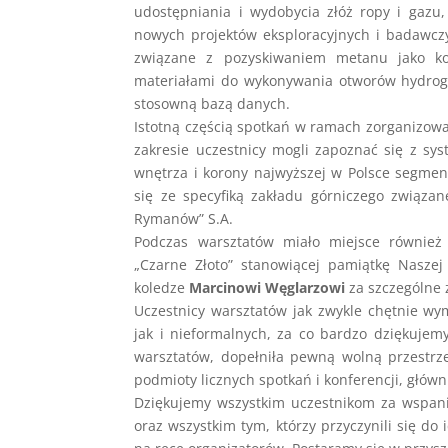
udostępniania i wydobycia złóż ropy i gazu
nowych projektów eksploracyjnych i badawcz
związane z pozyskiwaniem metanu jako ko
materiałami do wykonywania otworów hydroge
stosowną bazą danych.
Istotną częścią spotkań w ramach zorganizow
zakresie uczestnicy mogli zapoznać się z sy
wnętrza i korony najwyższej w Polsce segmen
się ze specyfiką zakładu górniczego związ
Rymanów” S.A.
Podczas warsztatów miało miejsce również 
„Czarne Złoto” stanowiącej pamiątkę Naszej
koledze
Marcinowi Węglarzowi
za szczególne 
Uczestnicy warsztatów jak zwykle chętnie wy
jak i nieformalnych, za co bardzo dziękujemy
warsztatów, dopełniła pewną wolną przestrze
podmioty licznych spotkań i konferencji, głó
Dziękujemy wszystkim uczestnikom za wspani
oraz wszystkim tym, którzy przyczynili się do