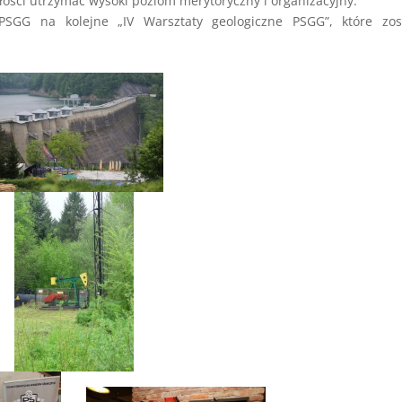
łości utrzymać wysoki poziom merytoryczny i organizacyjny.
PSGG na kolejne „IV Warsztaty geologiczne PSGG”, które zos