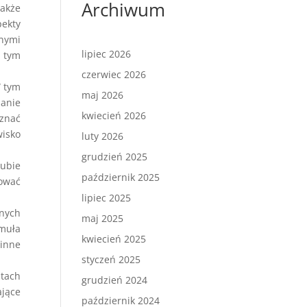
Archiwum
także
pekty
nymi
lipiec 2026
z tym
czerwiec 2026
W tym
maj 2026
zanie
kwiecień 2026
oznać
wisko
luty 2026
grudzień 2025
pubie
październik 2025
kować
lipiec 2025
lnych
maj 2025
rmuła
kwiecień 2025
 inne
styczeń 2025
atach
grudzień 2024
ające
październik 2024