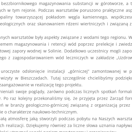
, bezzbiornikowego magazynowania substancji w górotworze, a 
ych w tym rejonie. Podczas warsztatów poruszono praktyczne as
paliny towarzyszącej pokładom węgla kamiennego, współczes
ologicznych oraz skanowaniem rdzeni wiertniczych i związaną 
anych warsztatów były aspekty związane z wodami tego regionu. 
stemem magazynowania i retencji wód poprzez prelekcje i zwied
towej zapory wodnej w Solinie. Dodatkowo uczestnicy mogli zap
anego z zagospodarowaniem wód leczniczych w zakładzie „Uzdro
uroczyste odsłonięcie instalacji „górniczej” zamontowanej w 
 wizyty w Bieszczadach. Tutaj szczególnie chcielibyśmy podzię
zaangażowanie w realizację tego projektu.
mieniali swoje poglądy, zarówno podczas licznych spotkań forma
. Po raz kolejny przekonaliśmy się, że przyjęta przez Zarząd fo
ń w branży geologiczno-górniczej związaną z organizacją przez
wnie o charakterze naukowo-technicznym.
ałą atmosferę jaką stworzyli podczas pobytu na Naszych warszt
 ich realizacji. Dziękujemy również za liczne słowa uznania napływ